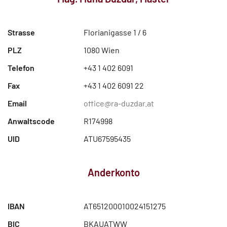
Strasse
Florianigasse 1 / 6
PLZ
1080 Wien
Telefon
+43 1 402 6091
Fax
+43 1 402 6091 22
Email
office@ra-duzdar.at
Anwaltscode
R174998
UID
ATU67595435
Anderkonto
IBAN
AT651200010024151275
BIC
BKAUATWW